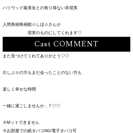
ハリウッド級美女との有り得ない非現実
人間美術映画館☆しほ☆さんが
現実のものにしてくれます♡
Cast COMMENT
また見つけてくれてありがとう♡♡
久しぶりの方もまだ会ったことのない方も
楽しく幸せな時間
一緒に過ごしませんか...？♡♡
※Mットできません
※お部屋での紙タバコNG/電子タバコ️可