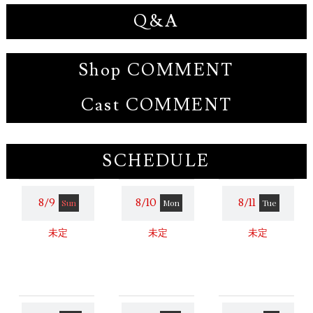
Q&A
Shop COMMENT
Cast COMMENT
SCHEDULE
8/9
8/10
8/11
Sun
Mon
Tue
未定
未定
未定