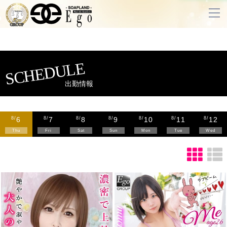
SCHEDULE
出勤情報
6
7
8
9
10
11
12
8/
8/
8/
8/
8/
8/
8/
Thu
Fri
Sat
Sun
Mon
Tue
Wed