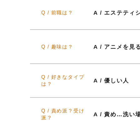
A / エステティ
Q / 前職は？
A / アニメを
Q / 趣味は？
Q / 好きなタイプ
A / 優しい人
は？
Q / 責め派？受け
A / 責め…洗
派？