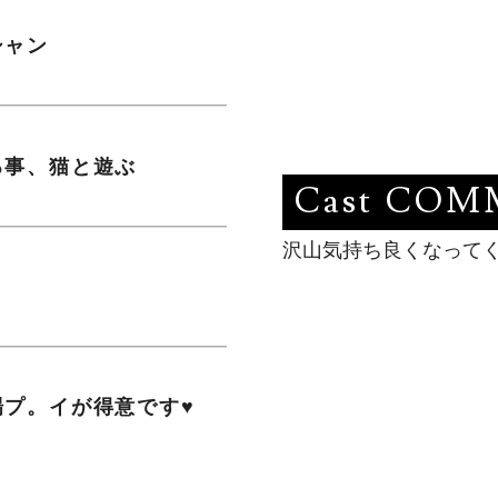
シャン
見る事、猫と遊ぶ
Cast CO
沢山気持ち良くなって
い場プ。イが得意です♥