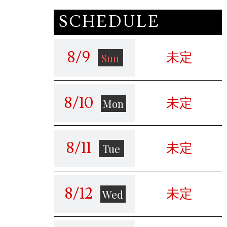
A / Mット
Q / 得意プレイ？
SCHEDULE
8/9
未定
Sun
A / 背中
Q / 性感帯は？
8/10
未定
Mon
Q / Mット出来ます
A / 超得意です♪
か？
8/11
未定
Tue
Q / タバコは吸いま
A / 吸います
すか？
8/12
未定
Wed