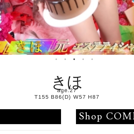
きほ
age.27
T155 B86(D) W57 H87
Shop CO