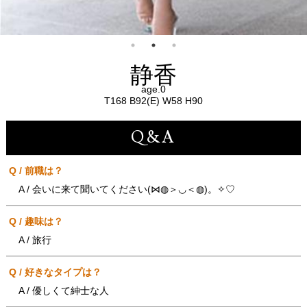
静香
age.0
T168 B92(E) W58 H90
Q&A
Q / 前職は？
A / 会いに来て聞いてください(⋈◍＞◡＜◍)。✧♡
Q / 趣味は？
A / 旅行
Q / 好きなタイプは？
A / 優しくて紳士な人