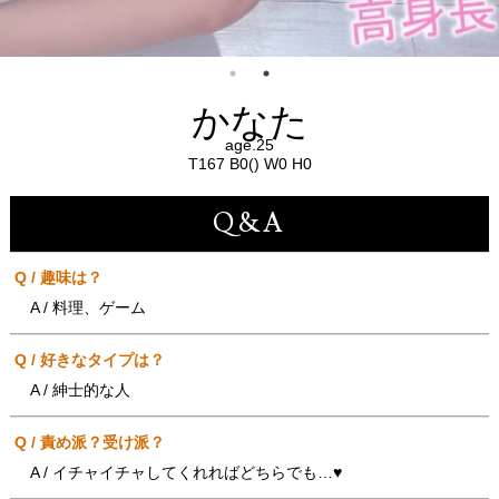
かなた
age.25
T167 B0() W0 H0
Q&A
Q / 趣味は？
A / 料理、ゲーム
Q / 好きなタイプは？
A / 紳士的な人
Q / 責め派？受け派？
A / イチャイチャしてくれればどちらでも…♥