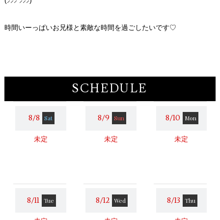
(⸝⸝⸝ ⸝⸝⸝)
時間いーっぱいお兄様と素敵な時間を過ごしたいです♡
SCHEDULE
8/8
8/9
8/10
Sat
Sun
Mon
未定
未定
未定
8/11
8/12
8/13
Tue
Wed
Thu